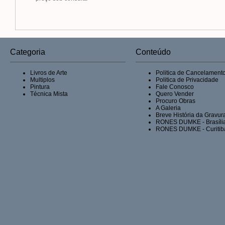
Categoria
Conteúdo
Livros de Arte
Politica de Cancelament
Multiplos
Politica de Privacidade
Pintura
Fale Conosco
Técnica Mista
Quero Vender
Procuro Obras
A Galeria
Breve História da Gravur
RONES DUMKE - Brasíli
RONES DUMKE - Curitib